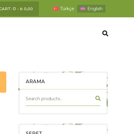
0
Türkçe
English
CART:
-
₺
0,00
ARAMA
SEPET