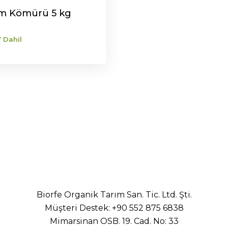
ım Kömürü 5 kg
 Dahil
aki
t:
30,00.
Biorfe Organik Tarım San. Tic. Ltd. Şti.
Müşteri Destek:
+90 552 875 6838
Mimarsinan OSB. 19. Cad. No: 33