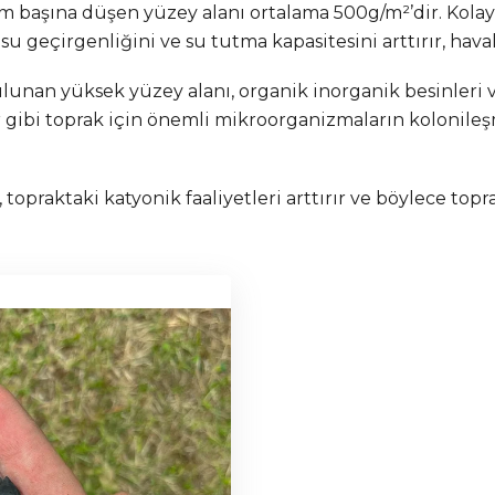
am başına düşen yüzey alanı ortalama 500g/m²’dir. Kola
n su geçirgenliğini ve su tutma kapasitesini arttırır, ha
unan yüksek yüzey alanı, organik inorganik besinleri v
r gibi toprak için önemli mikroorganizmaların kolonile
topraktaki katyonik faaliyetleri arttırır ve böylece t