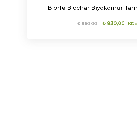
Biorfe Biochar Biyokömür Tar
Orijinal
Şu
₺
830,00
₺
960,00
KDV
fiyat:
and
₺ 960,00.
fiya
SEPETE EKLE
₺ 8