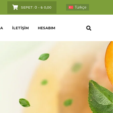
0
Türkçe
SEPET:
-
₺
0,00
DA
İLETIŞIM
HESABIM