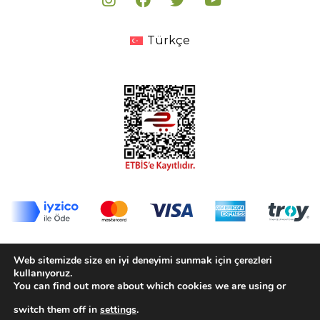
Türkçe
© 2020-2025 Biorfe Organik Tarım San. Tic. Ltd. Şti.
Web sitemizde size en iyi deneyimi sunmak için çerezleri
Tüm Hakları Saklıdır.
kullanıyoruz.
You can find out more about which cookies we are using or
Kişisel Verilerin Korunması Politikası
switch them off in
settings
.
KVKK Aydınlatma Metni
Çerez Politikası