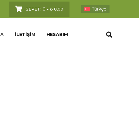
0
Türkçe
SEPET:
-
₺
0,00
DA
İLETIŞIM
HESABIM