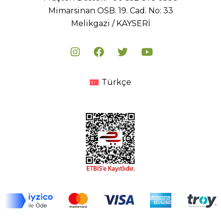
Mimarsinan OSB. 19. Cad. No: 33
Melikgazi / KAYSERİ
Türkçe