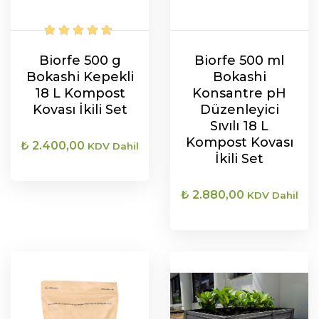
Biorfe 500 g
Biorfe 500 ml
Bokashi Kepekli
Bokashi
18 L Kompost
Konsantre pH
Kovası İkili Set
Düzenleyici
Sıvılı 18 L
Kompost Kovası
₺
2.400,00
KDV Dahil
İkili Set
₺
2.880,00
KDV Dahil
SEPETE EKLE
SEPETE EKLE