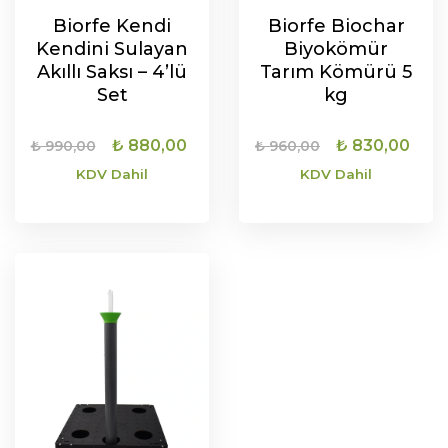
Biorfe Kendi
Biorfe Biochar
Kendini Sulayan
Biyokömür
Akıllı Saksı – 4’lü
Tarım Kömürü 5
Set
kg
Orijinal
Şu
Orijinal
Şu
₺
880,00
₺
830,00
₺
990,00
₺
960,00
fiyat:
andaki
fiyat:
and
KDV Dahil
KDV Dahil
₺ 990,00.
fiyat:
₺ 960,00.
fiya
₺ 880,00.
₺ 8
SEPETE EKLE
SEPETE EKLE