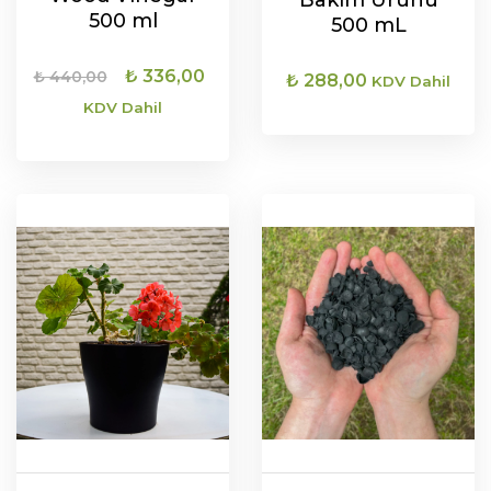
500 ml
500 mL
Orijinal
Şu
₺
336,00
₺
440,00
₺
288,00
KDV Dahil
fiyat:
andaki
KDV Dahil
₺ 440,00.
fiyat:
SEPETE EKLE
₺ 336,00.
SEPETE EKLE