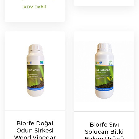
aralığı:
KDV Dahil
SEPETE EKLE
₺ 516,00
-
Bu
SEÇENEKLER
₺ 1.908,00
ürünün
birden
fazla
varyasyonu
var.
Seçenekler
ürün
sayfasından
seçilebilir
Biorfe Doğal
Biorfe Sıvı
Odun Sirkesi
Solucan Bitki
Wood Vinegar
Bakım Ürünü