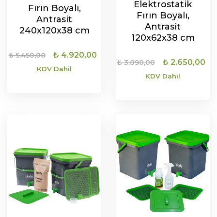
Elektrostatik
Fırın Boyalı,
Fırın Boyalı,
Antrasit
Antrasit
240x120x38 cm
120x62x38 cm
Orijinal
Şu
₺
4.920,00
₺
5.450,00
Orijinal
Ş
₺
2.650,00
₺
3.090,00
fiyat:
andaki
KDV Dahil
fiyat:
an
KDV Dahil
₺ 5.450,00.
fiyat:
₺ 3.090,00.
fi
₺ 4.920,00.
₺ 
SEPETE EKLE
SEPETE EKLE