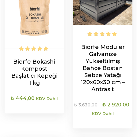
Biorfe Modüler
Galvanize
Yükseltilmiş
Biorfe Bokashi
Bahçe Bostan
Kompost
Sebze Yatağı
Başlatıcı Kepeği
120x60x30 cm –
1 kg
Antrasit
₺
444,00
KDV Dahil
Orijinal
Ş
₺
2.920,00
₺
3.630,00
fiyat:
an
KDV Dahil
SEPETE EKLE
₺ 3.630,00.
fi
₺ 
SEPETE EKLE