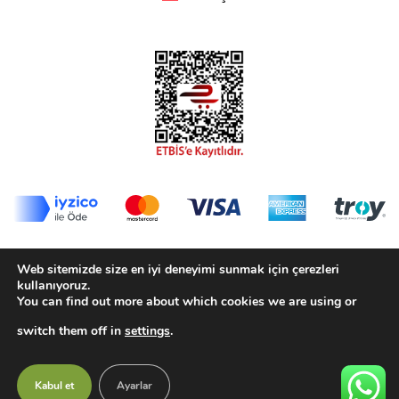
© 2020-2025 Biorfe Organik Tarım San. Tic. Ltd. Şti.
Web sitemizde size en iyi deneyimi sunmak için çerezleri
Tüm Hakları Saklıdır.
kullanıyoruz.
You can find out more about which cookies we are using or
Kişisel Verilerin Korunması Politikası
switch them off in
settings
.
KVKK Aydınlatma Metni
Çerez Politikası
İptal ve İade Koşulları
Gizlilik Sözleşmesi
Mesafeli Satış Sözleşmesi
Kabul et
Ayarlar