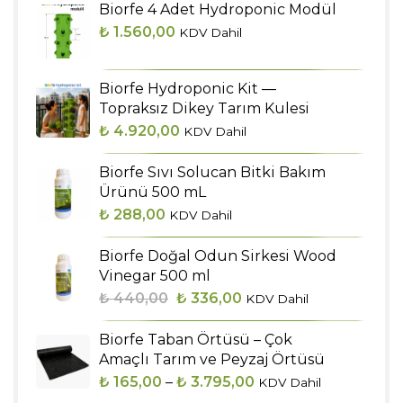
Biorfe 4 Adet Hydroponic Modül
₺
1.560,00
KDV Dahil
Biorfe Hydroponic Kit —
Topraksız Dikey Tarım Kulesi
₺
4.920,00
KDV Dahil
Biorfe Sıvı Solucan Bitki Bakım
Ürünü 500 mL
₺
288,00
KDV Dahil
Biorfe Doğal Odun Sirkesi Wood
Vinegar 500 ml
Orijinal
Şu
₺
440,00
₺
336,00
KDV Dahil
fiyat:
andaki
Biorfe Taban Örtüsü – Çok
₺ 440,00.
fiyat:
Amaçlı Tarım ve Peyzaj Örtüsü
₺ 336,00.
Fiyat
₺
165,00
–
₺
3.795,00
KDV Dahil