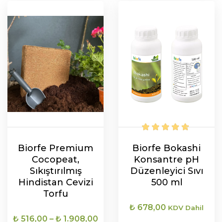
Biorfe Premium
Biorfe Bokashi
Cocopeat,
Konsantre pH
Sıkıştırılmış
Düzenleyici Sıvı
Hindistan Cevizi
500 ml
Torfu
₺
678,00
KDV Dahil
Fiyat
₺
516,00
–
₺
1.908,00