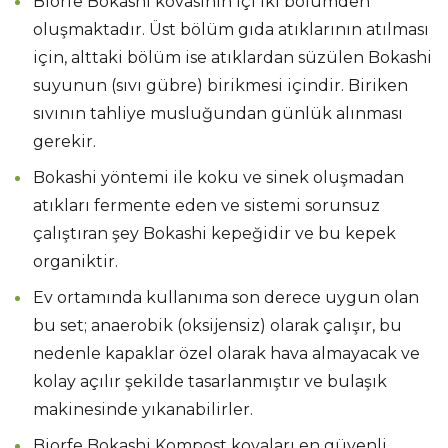
Biorfe Bokashi kovasının içi iki bölümden
oluşmaktadır. Üst bölüm gıda atıklarının atılması
için, alttaki bölüm ise atıklardan süzülen Bokashi
suyunun (sıvı gübre) birikmesi içindir. Biriken
sıvının tahliye musluğundan günlük alınması
gerekir.
Bokashi yöntemi ile koku ve sinek oluşmadan
atıkları fermente eden ve sistemi sorunsuz
çalıştıran şey Bokashi kepeğidir ve bu kepek
organiktir.
Ev ortamında kullanıma son derece uygun olan
bu set; anaerobik (oksijensiz) olarak çalışır, bu
nedenle kapaklar özel olarak hava almayacak ve
kolay açılır şekilde tasarlanmıştır ve bulaşık
makinesinde yıkanabilirler.
Biorfe Bokashi Kompost kovaları en güvenli