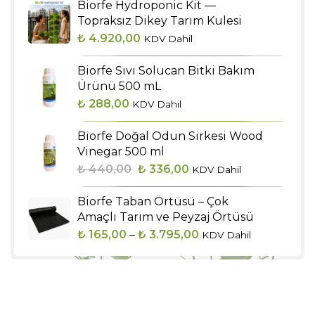
Biorfe Hydroponic Kit —
Topraksız Dikey Tarım Kulesi
₺
4.920,00
KDV Dahil
Biorfe Sıvı Solucan Bitki Bakım
Ürünü 500 mL
₺
288,00
KDV Dahil
Biorfe Doğal Odun Sirkesi Wood
Vinegar 500 ml
Orijinal
Şu
₺
440,00
₺
336,00
KDV Dahil
fiyat:
andaki
Biorfe Taban Örtüsü – Çok
₺ 440,00.
fiyat:
Amaçlı Tarım ve Peyzaj Örtüsü
₺ 336,00.
Fiyat
₺
165,00
–
₺
3.795,00
KDV Dahil
aralığı:
₺ 165,00
-
₺ 3.795,00