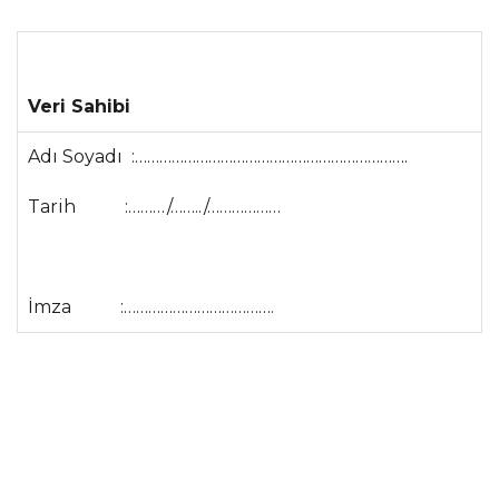
Veri Sahibi
Adı Soyadı :………………………………………………………….
Tarih :………/……../………………
İmza :……………………………….