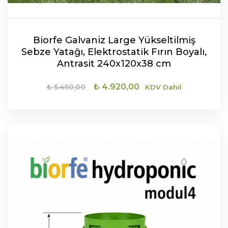
Biorfe Galvaniz Large Yükseltilmiş
Sebze Yatağı, Elektrostatik Fırın Boyalı,
Antrasit 240x120x38 cm
Orijinal
Şu
₺
4.920,00
₺
5.450,00
KDV Dahil
fiyat:
andaki
₺ 5.450,00.
fiyat:
₺ 4.920,00.
SEPETE EKLE