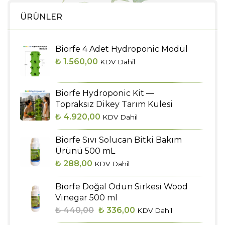
ÜRÜNLER
Biorfe 4 Adet Hydroponic Modül
₺
1.560,00
KDV Dahil
Biorfe Hydroponic Kit —
Topraksız Dikey Tarım Kulesi
₺
4.920,00
KDV Dahil
Biorfe Sıvı Solucan Bitki Bakım
Ürünü 500 mL
₺
288,00
KDV Dahil
Biorfe Doğal Odun Sirkesi Wood
Vinegar 500 ml
Orijinal
Şu
₺
440,00
₺
336,00
KDV Dahil
fiyat:
andaki