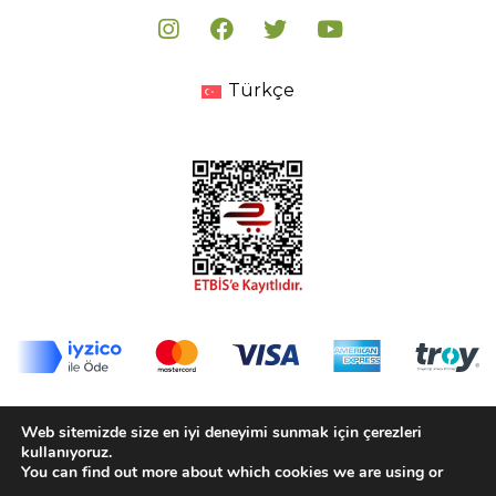
Türkçe
© 2020-2025 Biorfe Organik Tarım San. Tic. Ltd. Şti.
Web sitemizde size en iyi deneyimi sunmak için çerezleri
Tüm Hakları Saklıdır.
kullanıyoruz.
You can find out more about which cookies we are using or
Kişisel Verilerin Korunması Politikası