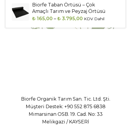
Biorfe Taban Örtüsü – Çok
₺ 440,00.
fiyat:
Amaçlı Tarım ve Peyzaj Örtüsü
₺ 336,00.
Fiyat
₺
165,00
–
₺
3.795,00
KDV Dahil
aralığı:
₺ 165,00
-
₺ 3.795,00
Biorfe Organik Tarım San. Tic. Ltd. Şti.
Müşteri Destek:
+90 552 875 6838
Mimarsinan OSB. 19. Cad. No: 33
Melikgazi / KAYSERİ