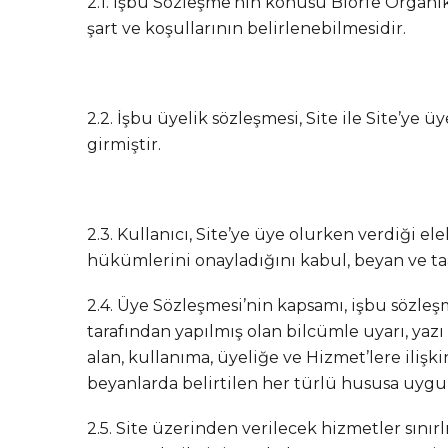
2.1. İşbu Sözleşme’nin konusu Biorfe Organi
şart ve koşullarının belirlenebilmesidir.
2.2. İşbu üyelik sözleşmesi, Site ile Site’ye 
girmiştir.
2.3. Kullanıcı, Site’ye üye olurken verdiği 
hükümlerini onayladığını kabul, beyan ve t
2.4. Üye Sözleşmesi’nin kapsamı, işbu sözleşme
tarafından yapılmış olan bilcümle uyarı, yaz
alan, kullanıma, üyeliğe ve Hizmet’lere ilişk
beyanlarda belirtilen her türlü hususa uygu
2.5. Site üzerinden verilecek hizmetler sını