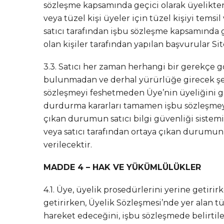
sözleşme kapsamında geçici olarak üyelikte
veya tüzel kişi üyeler için tüzel kişiyi temsi
satıcı tarafından işbu sözleşme kapsamında g
olan kişiler tarafından yapılan başvurular S
3.3. Satıcı her zaman herhangi bir gerekç
bulunmadan ve derhal yürürlüğe girecek şekil
sözleşmeyi feshetmeden Üye’nin üyeliğini geç
durdurma kararları tamamen işbu sözleşmeye a
çıkan durumun satıcı bilgi güvenliği sistemi 
veya satıcı tarafından ortaya çıkan durumun
verilecektir.
MADDE 4 – HAK VE YÜKÜMLÜLÜKLER
4.1. Üye, üyelik prosedürlerini yerine getirir
getirirken, Üyelik Sözleşmesi’nde yer alan tü
hareket edeceğini, işbu sözleşmede belirtile