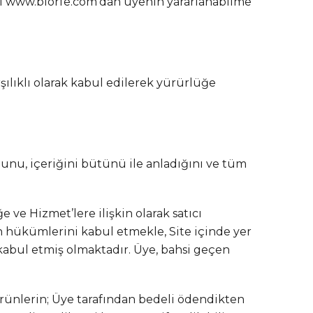
esi www.biorfe.com’dan üyenin yararlanabilme
rşılıklı olarak kabul edilerek yürürlüğe
ğunu, içeriğini bütünü ile anladığını ve tüm
e ve Hizmet’lere ilişkin olarak satıcı
in hükümlerini kabul etmekle, Site içinde yer
a kabul etmiş olmaktadır. Üye, bahsi geçen
 ürünlerin; Üye tarafından bedeli ödendikten