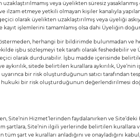
n uzaklaştırılmamış veya üyelikten süresiz yasaklanmı
l ve ilzam etmeye yetkili olmayan kişiler kanalıyla yapıla
eçici olarak üyelikten uzaklaştırılmış veya üyeliği askı
ite kayıt işlemlerini tamamlamış olsa dahi Üyeliğin doğ
e göstermeden, herhangi bir bildirimde bulunmadan ve
de işbu sözleşmeyi tek taraflı olarak feshedebilir ve Ü
ici olarak durdurabilir. İşbu madde içerisinde belirtil
ykırılık, sitede belirtilen kurallara aykırılık, Üye’nin
uyarınca bir risk oluşturduğunun satıcı tarafından tespit
 hukuki bir risk oluşturduğunun değerlendirilmesi doğr
ken, Site’nin Hizmet’lerinden faydalanırken ve Site’deki 
m şartlara, Site’nin ilgili yerlerinde belirtilen kurall
n tüm şart ve kuralları anladığını ve onayladığını kabul