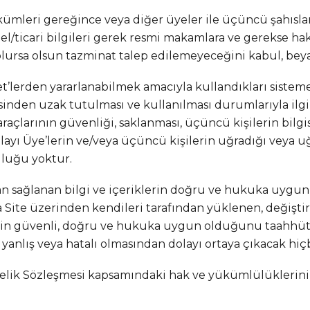
mleri gereğince veya diğer üyeler ile üçüncü şahısların
zel/ticari bilgileri gerek resmi makamlara ve gerekse hak
olursa olsun tazminat talep edilemeyeceğini kabul, bey
t’lerden yararlanabilmek amacıyla kullandıkları sisteme er
isinden uzak tutulması ve kullanılması durumlarıyla il
raçlarının güvenliği, saklanması, üçüncü kişilerin bilg
yı Üye’lerin ve/veya üçüncü kişilerin uğradığı veya uğr
uluğu yoktur.
ından sağlanan bilgi ve içeriklerin doğru ve hukuka uyg
eya Site üzerinden kendileri tarafından yüklenen, değiştir
lerin güvenli, doğru ve hukuka uygun olduğunu taahhü
in yanlış veya hatalı olmasından dolayı ortaya çıkacak h
, Üyelik Sözleşmesi kapsamındaki hak ve yükümlülükleri