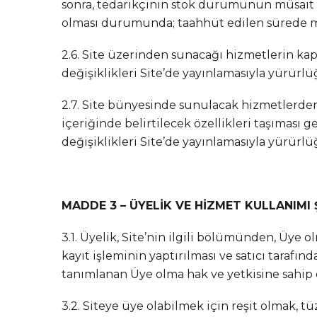
sonra, tedarikçinin stok durumunun müsait ol
olması durumunda; taahhüt edilen sürede malı
2.6. Site üzerinden sunacağı hizmetlerin kap
değişiklikleri Site’de yayınlamasıyla yürürl
2.7. Site bünyesinde sunulacak hizmetlerden 
içeriğinde belirtilecek özellikleri taşıması g
değişiklikleri Site’de yayınlamasıyla yürürl
MADDE 3 – ÜYELİK VE HİZMET KULLANIMI
3.1. Üyelik, Site’nin ilgili bölümünden, Üye o
kayıt işleminin yaptırılması ve satıcı taraf
tanımlanan Üye olma hak ve yetkisine sahip
3.2. Siteye üye olabilmek için reşit olmak, tü