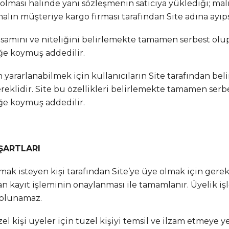
ması halinde yani sözleşmenin satıcıya yüklediği; malı
n müşteriye kargo firması tarafından Site adına ayıpsı
samını ve niteliğini belirlemekte tamamen serbest olup,
üğe koymuş addedilir.
yararlanabilmek için kullanıcıların Site tarafından bel
ereklidir. Site bu özellikleri belirlemekte tamamen serbe
üğe koymuş addedilir.
 ŞARTLARI
lmak isteyen kişi tarafından Site’ye üye olmak için gerek
ından kayıt işleminin onaylanması ile tamamlanır. Üyeli
 olunamaz.
zel kişi üyeler için tüzel kişiyi temsil ve ilzam etmeye y