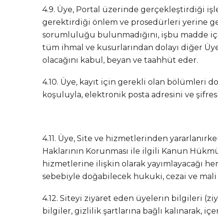
4.9. Üye, Portal üzerinde gerçekleştirdiği işle
gerektirdiği önlem ve prosedürleri yerine g
sorumluluğu bulunmadığını, işbu madde içe
tüm ihmal ve kusurlarından dolayı diğer Üye
olacağını kabul, beyan ve taahhüt eder.
4.10. Üye, kayıt için gerekli olan bölümleri
koşuluyla, elektronik posta adresini ve şifres
4.11. Üye, Site ve hizmetlerinden yararlanır
Haklarının Korunması ile ilgili Kanun Hükmü
hizmetlerine ilişkin olarak yayımlayacağı he
sebebiyle doğabilecek hukuki, cezai ve mali 
4.12. Siteyi ziyaret eden üyelerin bilgileri (
bilgiler, gizlilik şartlarına bağlı kalınarak, 