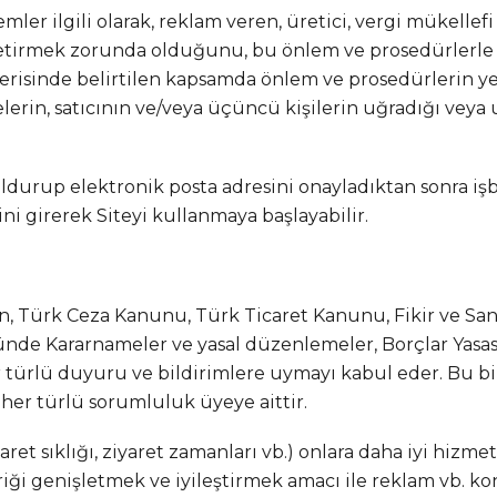
mler ilgili olarak, reklam veren, üretici, vergi mükellefi
etirmek zorunda olduğunu, bu önlem ve prosedürlerle ilg
risinde belirtilen kapsamda önlem ve prosedürlerin 
lerin, satıcının ve/veya üçüncü kişilerin uğradığı veya
 doldurup elektronik posta adresini onayladıktan sonra i
ini girerek Siteyi kullanmaya başlayabilir.
ken, Türk Ceza Kanunu, Türk Ticaret Kanunu, Fikir ve Sa
nde Kararnameler ve yasal düzenlemeler, Borçlar Yasası,
r türlü duyuru ve bildirimlere uymayı kabul eder. Bu bil
her türlü sorumluluk üyeye aittir.
ziyaret sıklığı, ziyaret zamanları vb.) onlara daha iyi hi
içeriği genişletmek ve iyileştirmek amacı ile reklam vb. ko