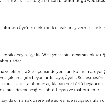
k Tarım San. Tic. Ltd. Şti’nin sahibi bulunduğu web sit
üye olurken Üye’nin elektronik olarak onay vermesi ile ka
elektronik onayla, Üyelik Sözleşmesi’nin tamamını okudu
aahhüt eder.
 ve ekleri ile Site içerisinde yer alan, kullanıma, üyeliğ
ı ve açıklama gibi beyanlardır. Üye, Üyelik Sözleşmesi’n
in olarak satıcı tarafından açıklanan her türlü beyanı d
n olarak davranacağını kabul, beyan ve taahhüt eder.
rlı sayıda olmamak üzere; Site adresinde satışa sunulan