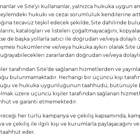
nanlar ve Site’yi kullananlar, yalnızca hukuka uygun ama
ve eylemdeki hukuki ve cezai sorumluluk kendilerine aitt
ığına tecavüz teşkil edecek şekilde, Site dahilinde buluna
anlarını, katalogları ve listeleri çoğaltmayacağını, kopy
se de başka yollarla satıcı ile doğrudan ve/veya dolayl
leşmesi hükümlerine ve/veya hukuka aykırı olarak Site üz
uğrayabilecekleri zararlardan doğrudan ve/veya dolaylı
ler tarafından Site’de sağlanan hizmetlerden ve yayınlan
luğu bulunmamaktadır. Herhangi bir üçüncü kişi tarafın
oğruluğu ve hukuka uygunluğunun taahhüdü, bütünüyle b
olmak üzere üçüncü kişiler tarafından sağlanan hizmetle
üt ve garanti etmemektedir.
tireceği her türlü kampanya ve çekiliş kapsamında, kam
a ve çekiliş ile ilgili kişi ve kurumlarla paylaşacağını 
 taahhüt eder.