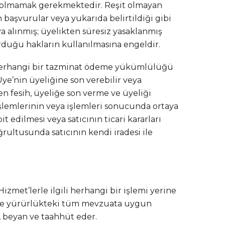
ş olmamak gerekmektedir. Reşit olmayan
n başvurular veya yukarıda belirtildiği gibi
ya alınmış; üyelikten süresiz yasaklanmış
urduğu hakların kullanılmasına engeldir.
 herhangi bir tazminat ödeme yükümlülüğü
ye’nin üyeliğine son verebilir veya
en fesih, üyeliğe son verme ve üyeliği
 işlemlerinin veya işlemleri sonucunda ortaya
 edilmesi veya satıcının ticari kararları
ultusunda satıcının kendi iradesi ile
Hizmet’lerle ilgili herhangi bir işlemi yerine
ara ve yürürlükteki tüm mevzuata uygun
, beyan ve taahhüt eder.