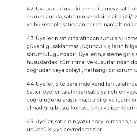
4.2. Üye, yürürlükteki emredici mevzuat hükü
durumlarında, satıcının kendisine ait gizli/ö
ve bu sebeple satıcıdan her ne nam altında 
4.3. Üye’lerin satıcı tarafından sunulan Hizme
güvenliği, saklanması, üçüncü kişilerin bilg
sorumluluğundadır. Üye’lerin, sisteme giriş a
hususlardaki tüm ihmal ve kusurlarından dola
doğrudan veya dolaylı, herhangi bir soruml
4.4. Üye’ler, Site dahilinde kendileri taraf
Satıcı, Üye’ler tarafından satıcıya iletilen v
doğruluğunu araştırma, bu bilgi ve içerik
olmadığı gibi, söz konusu bilgi ve içerikler
4.5. Üye’ler, satıcının yazılı onayı olmadan
üçüncü kişiye devredemezler.