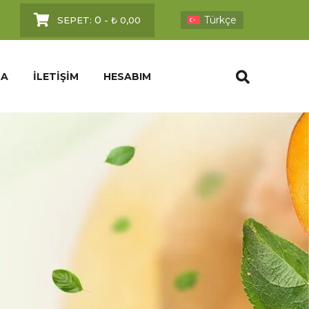
0
Türkçe
SEPET:
-
₺
0,00
DA
İLETIŞIM
HESABIM