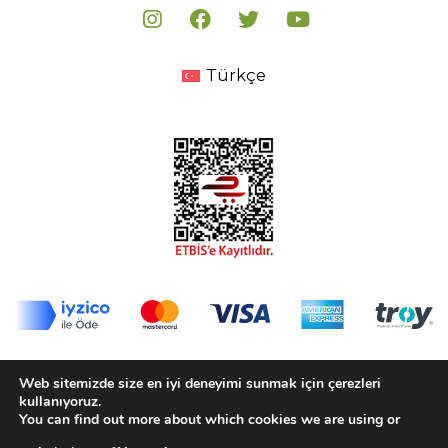
Türkçe
© 2020-2025 Biorfe Organik Tarım San. Tic. Ltd. Şti.
Web sitemizde size en iyi deneyimi sunmak için çerezleri
Tüm Hakları Saklıdır.
kullanıyoruz.
You can find out more about which cookies we are using or
Kişisel Verilerin Korunması Politikası