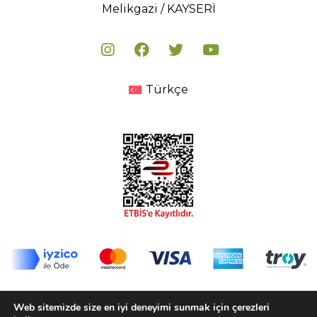
Melikgazi / KAYSERİ
Türkçe
© 2020-2025 Biorfe Organik Tarım San. Tic. Ltd. Şti.
Web sitemizde size en iyi deneyimi sunmak için çerezleri
Tüm Hakları Saklıdır.