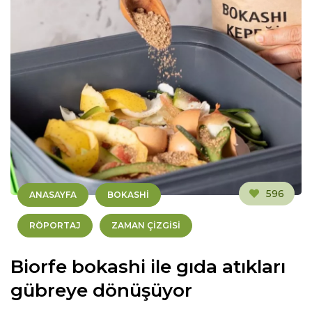
596
ANASAYFA
BOKASHI
RÖPORTAJ
ZAMAN ÇIZGISI
Biorfe bokashi ile gıda atıkları
gübreye dönüşüyor